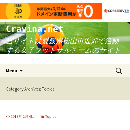
Cravina.net
当サイトは愛媛県松山市近郊で活動
する女子フットサルチームのサイト
です。
Skip
検
Menu
to
索:
content
Category Archives: Topics
2018年2月4日
Topics